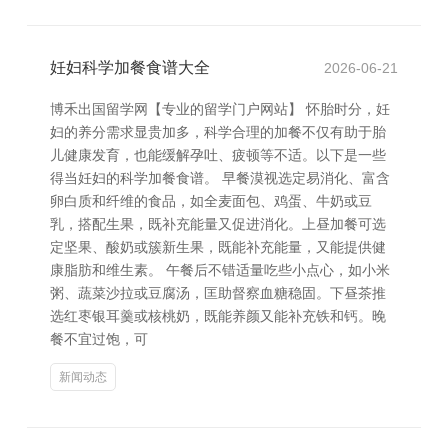
妊妇科学加餐食谱大全
2026-06-21
博禾出国留学网【专业的留学门户网站】 怀胎时分，妊
妇的养分需求显贵加多，科学合理的加餐不仅有助于胎
儿健康发育，也能缓解孕吐、疲顿等不适。以下是一些
得当妊妇的科学加餐食谱。 早餐漠视选定易消化、富含
卵白质和纤维的食品，如全麦面包、鸡蛋、牛奶或豆
乳，搭配生果，既补充能量又促进消化。上昼加餐可选
定坚果、酸奶或簇新生果，既能补充能量，又能提供健
康脂肪和维生素。 午餐后不错适量吃些小点心，如小米
粥、蔬菜沙拉或豆腐汤，匡助督察血糖稳固。下昼茶推
选红枣银耳羹或核桃奶，既能养颜又能补充铁和钙。晚
餐不宜过饱，可
新闻动态