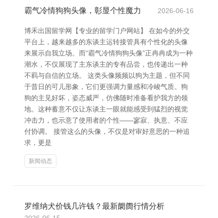
霸气冷情狗狗头像，彰显个性魔力
2026-06-16
博禾出国留学网【专业的留学门户网站】 在如今的外交
平台上，越来越多的东谈主运转接管具有个性化的头像
来展示自我立场。而“霸气冷情狗狗头像”正冉冉成为一种
潮水，不仅展现了主东谈主的专有品尝，也传递出一种
不羁与自信的立场。 这类头像频频以狗为主题，但不同
于昔日的可儿形象，它们更强调力量感和冷峻气质。狗
狗的主见好坏，姿态威严，仿佛随时准备看护我方的领
地。这种蓄意不仅让东谈主一眼就能感受到猛烈的视觉
冲击力，也示意了使用者的个性——寥寂、执意、不应
付协调。 接管这么的头像，不仅是对审好意思的一种追
求，更是
新闻动态
罗维纳犬价钱几许钱？最新阛阓行情分析