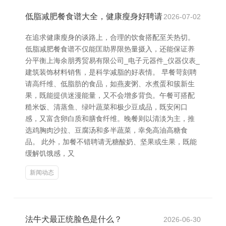
低脂减肥餐食谱大全，健康瘦身好聘请
2026-07-02
在追求健康瘦身的谈路上，合理的饮食搭配至关热切。
低脂减肥餐食谱不仅能匡助界限热量摄入，还能保证养
分平衡上海余朋秀贸易有限公司_电子元器件_仪器仪表_
建筑装饰材料销售，是科学减脂的好表情。 早餐苛刻聘
请高纤维、低脂肪的食品，如燕麦粥、水煮蛋和簇新生
果，既能提供迷漫能量，又不会增多背负。午餐可搭配
糙米饭、清蒸鱼、绿叶蔬菜和极少豆成品，既安闲口
感，又富含卵白质和膳食纤维。晚餐则以清淡为主，推
选鸡胸肉沙拉、豆腐汤和多半蔬菜，幸免高油高糖食
品。 此外，加餐不错聘请无糖酸奶、坚果或生果，既能
缓解饥饿感，又
新闻动态
法牛犬最正统脸色是什么？
2026-06-30