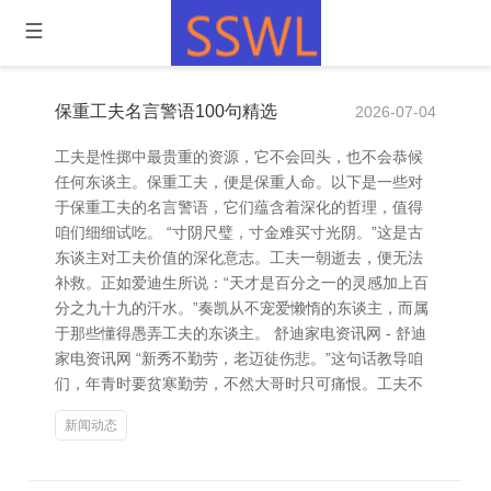
保重工夫名言警语100句精选
2026-07-04
工夫是性掷中最贵重的资源，它不会回头，也不会恭候
任何东谈主。保重工夫，便是保重人命。以下是一些对
于保重工夫的名言警语，它们蕴含着深化的哲理，值得
咱们细细试吃。 “寸阴尺璧，寸金难买寸光阴。”这是古
东谈主对工夫价值的深化意志。工夫一朝逝去，便无法
补救。正如爱迪生所说：“天才是百分之一的灵感加上百
分之九十九的汗水。”奏凯从不宠爱懒惰的东谈主，而属
于那些懂得愚弄工夫的东谈主。 舒迪家电资讯网 - 舒迪
家电资讯网 “新秀不勤劳，老迈徒伤悲。”这句话教导咱
们，年青时要贫寒勤劳，不然大哥时只可痛恨。工夫不
新闻动态