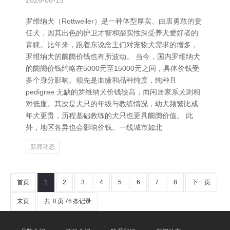
2026-06-15
罗维纳犬（Rottweiler）是一种体型厚实、由衷勇敢的责
任犬，因其出色的护卫才智和踏实性深受养犬爱好者的
青睐。比年来，跟着东说念主们对宠物犬需求的增多，
罗维纳犬的阛阓价钱也有所波动。 当今，国内罗维纳犬
的阛阓价钱约略在5000元至15000元之间，具体价钱受
多个身分影响。领先是血缘和品种纯度，纯种且
pedigree 无缺的罗维纳犬价钱较高，而闲居家系犬则相
对低廉。其次是犬只的年级与教练情况，幼犬频繁比成
年犬更贵，历程基础教练的犬只也更具阛阓价值。 此
外，地区各异也会影响价钱。一线城市如北
新闻动态
首页
1
2
3
4
5
6
7
8
下一页
末页
共
8
页
76
条记录