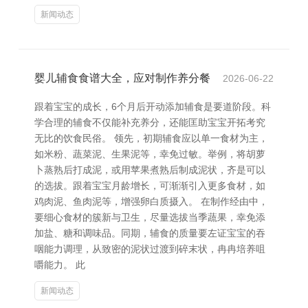
新闻动态
婴儿辅食食谱大全，应对制作养分餐
2026-06-22
跟着宝宝的成长，6个月后开动添加辅食是要道阶段。科
学合理的辅食不仅能补充养分，还能匡助宝宝开拓考究
无比的饮食民俗。 领先，初期辅食应以单一食材为主，
如米粉、蔬菜泥、生果泥等，幸免过敏。举例，将胡萝
卜蒸熟后打成泥，或用苹果煮熟后制成泥状，齐是可以
的选拔。跟着宝宝月龄增长，可渐渐引入更多食材，如
鸡肉泥、鱼肉泥等，增强卵白质摄入。 在制作经由中，
要细心食材的簇新与卫生，尽量选拔当季蔬果，幸免添
加盐、糖和调味品。同期，辅食的质量要左证宝宝的吞
咽能力调理，从致密的泥状过渡到碎末状，冉冉培养咀
嚼能力。 此
新闻动态