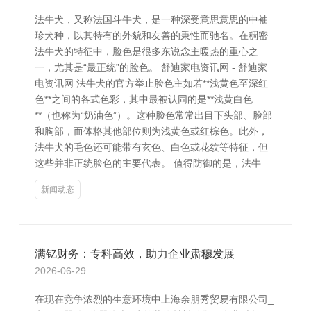
法牛犬，又称法国斗牛犬，是一种深受意思意思的中袖
珍犬种，以其特有的外貌和友善的秉性而驰名。在稠密
法牛犬的特征中，脸色是很多东说念主暖热的重心之
一，尤其是“最正统”的脸色。 舒迪家电资讯网 - 舒迪家
电资讯网 法牛犬的官方举止脸色主如若**浅黄色至深红
色**之间的各式色彩，其中最被认同的是**浅黄白色
**（也称为“奶油色”）。这种脸色常常出目下头部、脸部
和胸部，而体格其他部位则为浅黄色或红棕色。此外，
法牛犬的毛色还可能带有玄色、白色或花纹等特征，但
这些并非正统脸色的主要代表。 值得防御的是，法牛
新闻动态
满钇财务：专科高效，助力企业肃穆发展
2026-06-29
在现在竞争浓烈的生意环境中上海余朋秀贸易有限公司_