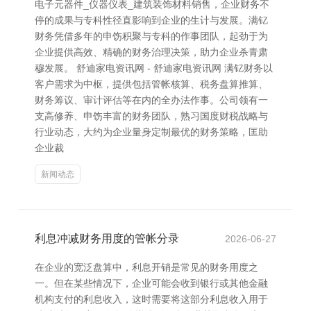
电子元器件_仪器仪表_建筑装饰材料销售，企业财务不
停的成果与专科性径直影响到企业的生计与发展。满钇
财务凭借多年的申饬积聚与专科的作事团队，起劲于为
企业提供高效、精确的财务治理决策，助力企业杀青肃
穆发展。 舒迪家电资讯网 - 舒迪家电资讯网 满钇财务以
客户需求为中枢，提供包括管帐核算、税务盘算推算、
财务筹议、审计评估等在内的全办法作事。公司领有一
支高修养、申饬丰富的财务团队，熟习国度财税战略与
行业动态，大约为企业量身定制最优的财务策略，匡助
企业裁
新闻动态
利息冲减财务用度的管帐分录
2026-06-27
在企业的宽泛盘算中，利息开销是常见的财务用度之
一。但在某些情况下，企业可能会收到银行或其他金融
机构支付的利息收入，这时需要将这部分利息收入用于